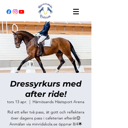
Dressyrkurs med
after ride!
tors 13 apr.
  |  
Härnösands Hästsport Arena
Rid ett eller två pass, ät gott och reflektera
över dagens pass i cafeterian efteråt😊
Anmälan via minridskola.se öppnar 8/4🌟