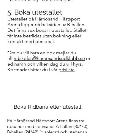
5. Boka utestallet
Utestallet på Härnösand Hästsport
Arena ligger på baksidan av B-hallen.
Det finns sex boxar i utestallet. Stallet
får inte beträdas utan bokning eller
kontakt med personal.
​Om du vill hyra en box mejlar du
till
ridskolan@harnosandsridklubb.se
m
ed namn och vilken dag du vill hyra.
Kostnader hittar du i vår
prislista
.
Boka Ridbana eller utestall
På Härnösand Hästsport Arena finns tre
ridbanor med fibersand, A-hallen (30*70),
B-hallen (24*42) (oisolerat) och utebanan