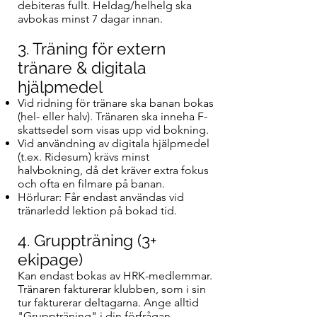
debiteras fullt. Heldag/helhelg ska
avbokas minst 7 dagar innan.
3. Träning för extern
tränare & digitala
hjälpmedel
Vid ridning för tränare ska banan bokas
(hel- eller halv). Tränaren ska inneha F-
skattsedel som visas upp vid bokning.
Vid användning av digitala hjälpmedel
(t.ex. Ridesum) krävs minst
halvbokning, då det kräver extra fokus
och ofta en filmare på banan.
Hörlurar: Får endast användas vid
tränarledd lektion på bokad tid.
4. Gruppträning (3+
ekipage)
Kan endast bokas av HRK-medlemmar.
Tränaren fakturerar klubben, som i sin
tur fakturerar deltagarna. Ange alltid
"Gruppträning" i din förfrågan.