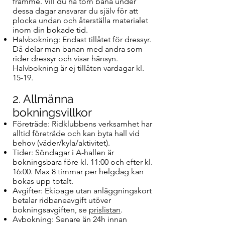
framme. Vill du ha tom bana under
dessa dagar ansvarar du själv för att
plocka undan och återställa materialet
inom din bokade tid.
Halvbokning: Endast tillåtet för dressyr.
Då delar man banan med andra som
rider dressyr och visar hänsyn.
Halvbokning är ej tillåten vardagar kl.
15-19.
2. Allmänna
bokningsvillkor
Företräde: Ridklubbens verksamhet har
alltid företräde och kan byta hall vid
behov (väder/kyla/aktivitet).
Tider: Söndagar i A-hallen är
bokningsbara före kl. 11:00 och efter kl.
16:00. Max 8 timmar per helgdag kan
bokas upp totalt.
Avgifter: Ekipage utan anläggningskort
betalar ridbaneavgift utöver
bokningsavgiften, se
prislistan
.
Avbokning: Senare än 24h innan