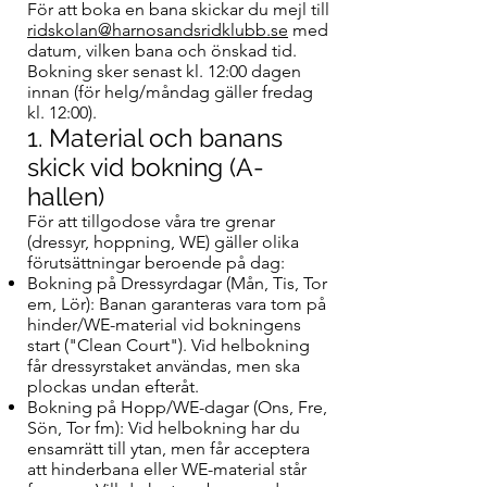
För att boka en bana skickar du mejl till
ridskolan@harnosandsridklubb.se
med
datum, vilken bana och önskad tid.
Bokning sker senast kl. 12:00 dagen
innan (för helg/måndag gäller fredag
kl. 12:00).
1. Material och banans
skick vid bokning (A-
hallen)
För att tillgodose våra tre grenar
(dressyr, hoppning, WE) gäller olika
förutsättningar beroende på dag:
Bokning på Dressyrdagar (Mån, Tis, Tor
em, Lör): Banan garanteras vara tom på
hinder/WE-material vid bokningens
start ("Clean Court"). Vid helbokning
får dressyrstaket användas, men ska
plockas undan efteråt.
Bokning på Hopp/WE-dagar (Ons, Fre,
Sön, Tor fm): Vid helbokning har du
ensamrätt till ytan, men får acceptera
att hinderbana eller WE-material står