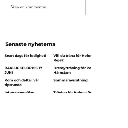
Skriv en kommentar...
Senaste nyheterna
Snart dags för ledighet!
Vill du träna för Helena
Reje?!
BAKLUCKELOPPIS 17
Dressyrträning för Peter
JUNI
Härnstam
Kom och delta i vår
Sommaravslutning!
tipsrunda!
Intresseanmälan
Träning för Helena Reje
Morgonpasset
Vi behöver funktionärer
Medlemsförsäljningar
till tävlingen v 21!
2023