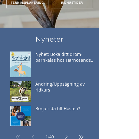
TERMINSPLANERING
RIDHUSTIDER
Nyheter
Nyhet: Boka ditt dröm-
barnkalas hos Härnösands
ridklubb
Ändring/Uppsägning av
ridkurs
Börja rida till Hösten?
1
/
40