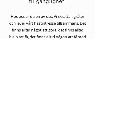
tillgänglighet!
Hos oss är du en av oss. Vi skrattar, gråter
och lever vårt hästintresse tillsammans. Det
finns alltid något att göra, det finns alltid
hjälp att få, det finns alltid någon att få stöd
av, det finns ett vi. Det här är essensen i en
förening, att vara och göra tillsammans. Här
finns många gamla och nya vänner, här
finns ett nätverk, här finns du och jag.
Välkommen till HRK!
ridskolan@harnosandsridklubb.se
Härnösands RK - Ridsport