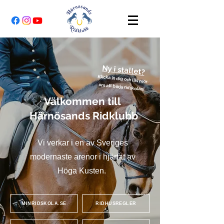
Ny i stallet?
Klicka in dig och läs mer
om att börja ridskolan
!
Välkommen till
Härnösands Ridklubb
Vi verkar i en av Sveriges
modernaste arenor i hjärtat av
Höga Kusten.
MINRIDSKOLA.SE
RIDHUSREGLER