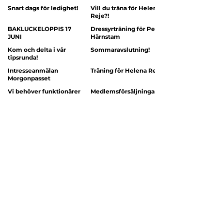
Snart dags för ledighet!
Vill du träna för Helena
Reje?!
BAKLUCKELOPPIS 17
Dressyrträning för Peter
JUNI
Härnstam
Kom och delta i vår
Sommaravslutning!
tipsrunda!
Intresseanmälan
Träning för Helena Reje
Morgonpasset
Vi behöver funktionärer
Medlemsförsäljningar
till tävlingen v 21!
2023
ridskolan@harnosandsridklubb.se
Härnösands RK - Ridsport
Vangsta 142
87166 Härnösand
Kontakt