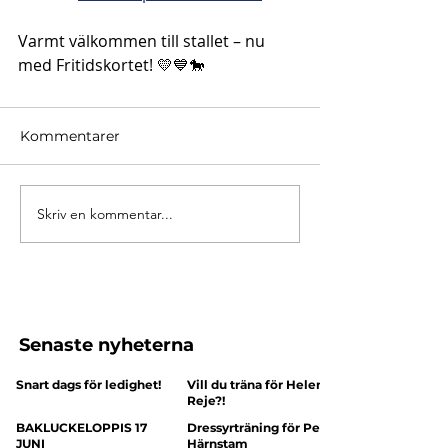
Varmt välkommen till stallet – nu 
med Fritidskortet! 💛💙🐎
Kommentarer
Skriv en kommentar...
Senaste nyheterna
Snart dags för ledighet!
Vill du träna för Helena
Reje?!
BAKLUCKELOPPIS 17
Dressyrträning för Peter
JUNI
Härnstam